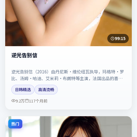
99:15
逆光告别信
逆光告别信（2016）由丹尼斯·维伦纽瓦执导，玛格特·罗
比、汤姆·哈迪、艾米莉·布朗特等主演，法国出品的喜剧
类型影片。动作场面与情感戏比例拿捏得当。剧情简介与主
日韩精选
高清流畅
创信息可供检索参考，上映日期以片方资料为准。
9.2万
117个月前
热门