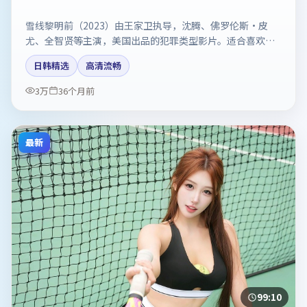
雪线黎明前（2023）由王家卫执导，沈腾、佛罗伦斯·皮
尤、全智贤等主演，美国出品的犯罪类型影片。适合喜欢强
情节与反转的观众。剧情简介与主创信息可供检索参考，上
日韩精选
高清流畅
映日期以片方资料为准。
3万
36个月前
最新
99:10