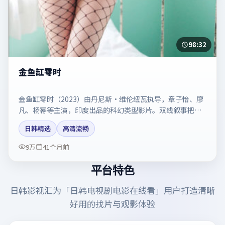
98:32
金鱼缸零时
金鱼缸零时（2023）由丹尼斯·维伦纽瓦执导，章子怡、廖
凡、杨幂等主演，印度出品的科幻类型影片。双线叙事把悬
念保持到最后一刻。剧情简介与主创信息可供检索参考，上
日韩精选
高清流畅
映日期以片方资料为准。
9万
41个月前
平台特色
日韩影视汇
为「
日韩电视剧电影在线看
」用户打造清晰
好用的找片与观影体验