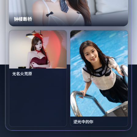
钟楼断桥
无名火荒原
逆光中的你