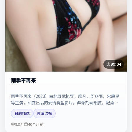
99:04
雨季不再来
雨季不再来（2023）由北野武执导，廖凡、周冬雨、宋康昊
等主演，印度出品的爱情类型影片。群像刻画细腻，配角同
样出彩。剧情简介与主创信息可供检索参考，上映日期以片
日韩精选
高清流畅
方资料为准。
9.3万
40个月前