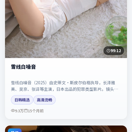
99:12
雪线白噪音
雪线白噪音（2025）由史蒂文·斯皮尔伯格执导，长泽雅
美、吴京、张译等主演，日本出品的犯罪类型影片。镜头克
制却充满张力，人物弧光完整。剧情简介与主创信息可供检
日韩精选
高清流畅
索参考，上映日期以片方资料为准。
9.3万
15个月前