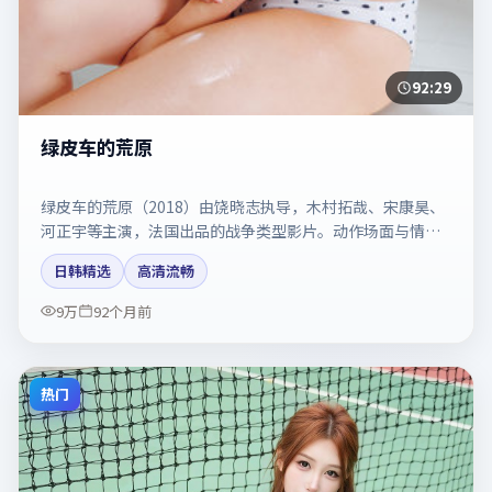
92:29
绿皮车的荒原
绿皮车的荒原（2018）由饶晓志执导，木村拓哉、宋康昊、
河正宇等主演，法国出品的战争类型影片。动作场面与情感
戏比例拿捏得当。剧情简介与主创信息可供检索参考，上映
日韩精选
高清流畅
日期以片方资料为准。
9万
92个月前
热门