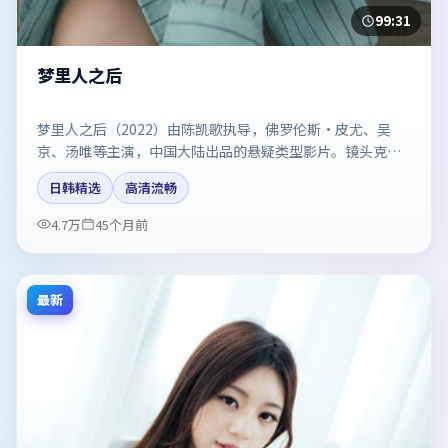
99:31
梦里人之后
梦里人之后（2022）由陈凯歌执导，佛罗伦斯·皮尤、吴
京、汤唯等主演，中国大陆出品的悬疑类型影片。镜头克制
却充满张力，人物弧光完整。剧情简介与主创信息可供检索
日韩精选
高清流畅
参考，上映日期以片方资料为准。
4.7万
45个月前
最新