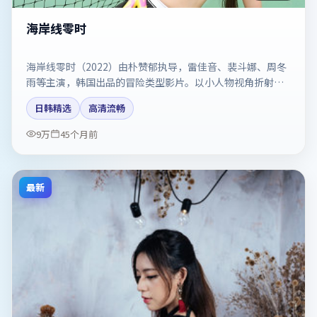
海岸线零时
海岸线零时（2022）由朴赞郁执导，雷佳音、裴斗娜、周冬
雨等主演，韩国出品的冒险类型影片。以小人物视角折射时
代切片。剧情简介与主创信息可供检索参考，上映日期以片
日韩精选
高清流畅
方资料为准。
9万
45个月前
最新