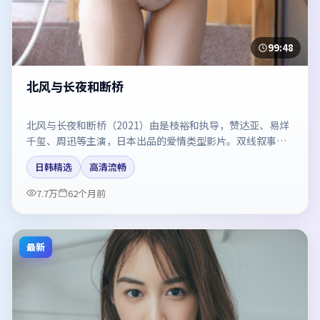
99:48
北风与长夜和断桥
北风与长夜和断桥（2021）由是枝裕和执导，赞达亚、易烊
千玺、周迅等主演，日本出品的爱情类型影片。双线叙事把
悬念保持到最后一刻。剧情简介与主创信息可供检索参考，
日韩精选
高清流畅
上映日期以片方资料为准。
7.7万
62个月前
最新