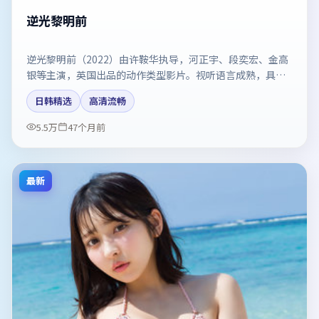
逆光黎明前
逆光黎明前（2022）由许鞍华执导，河正宇、段奕宏、金高
银等主演，英国出品的动作类型影片。视听语言成熟，具备
院线质感。剧情简介与主创信息可供检索参考，上映日期以
日韩精选
高清流畅
片方资料为准。
5.5万
47个月前
最新