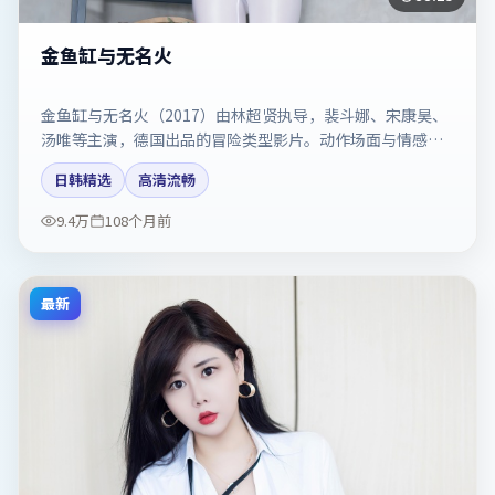
金鱼缸与无名火
金鱼缸与无名火（2017）由林超贤执导，裴斗娜、宋康昊、
汤唯等主演，德国出品的冒险类型影片。动作场面与情感戏
比例拿捏得当。剧情简介与主创信息可供检索参考，上映日
日韩精选
高清流畅
期以片方资料为准。
9.4万
108个月前
最新