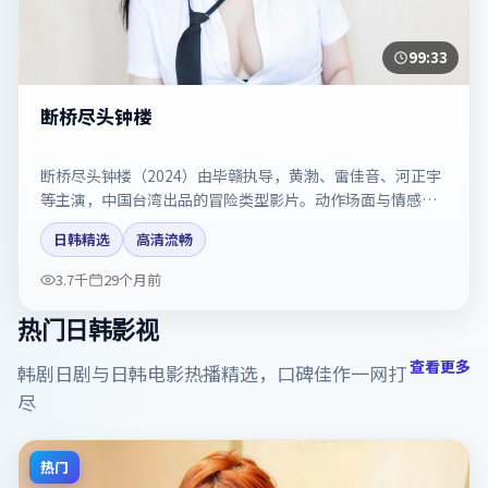
99:33
断桥尽头钟楼
断桥尽头钟楼（2024）由毕赣执导，黄渤、雷佳音、河正宇
等主演，中国台湾出品的冒险类型影片。动作场面与情感戏
比例拿捏得当。剧情简介与主创信息可供检索参考，上映日
日韩精选
高清流畅
期以片方资料为准。
3.7千
29个月前
热门日韩影视
查看更多
韩剧日剧与日韩电影热播精选，口碑佳作一网打
尽
热门