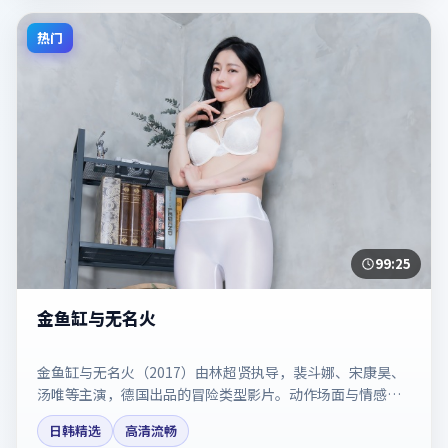
热门
99:25
金鱼缸与无名火
金鱼缸与无名火（2017）由林超贤执导，裴斗娜、宋康昊、
汤唯等主演，德国出品的冒险类型影片。动作场面与情感戏
比例拿捏得当。剧情简介与主创信息可供检索参考，上映日
日韩精选
高清流畅
期以片方资料为准。