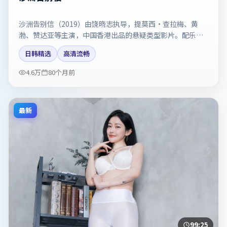
沙洲告别信（2019）由饶晓志执导，提莫西·查拉梅、黄
渤、赞达亚等主演，中国香港出品的悬疑类型影片。配乐与
剪辑强化了宿命感。剧情简介与主创信息可供检索参考，上
日韩精选
高清流畅
映日期以片方资料为准。
4.6万
80个月前
最新
99:25