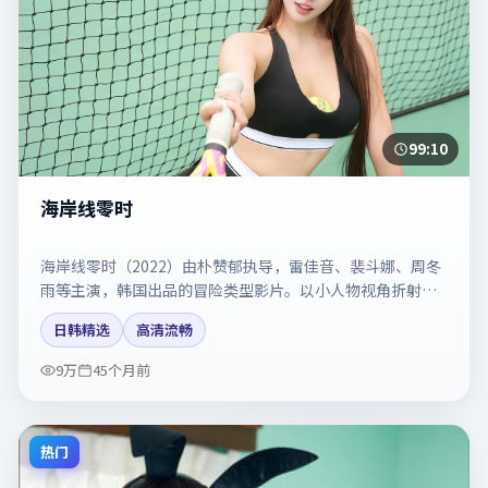
99:10
海岸线零时
海岸线零时（2022）由朴赞郁执导，雷佳音、裴斗娜、周冬
雨等主演，韩国出品的冒险类型影片。以小人物视角折射时
代切片。剧情简介与主创信息可供检索参考，上映日期以片
日韩精选
高清流畅
方资料为准。
9万
45个月前
热门