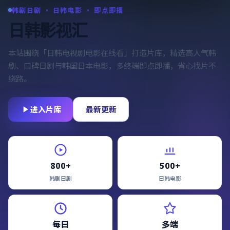
韩剧日剧 · 日韩电影 · 即点即播
日韩影视汇
本站围绕「
日韩电视剧电影在线看
」打造片库，精选高人气韩
剧、口碑日剧与韩国日本电影，多终端即点即播，省心找片不
绕路。
进入片库
最新更新
800+
500+
韩剧日剧
日韩电影
每日
多端