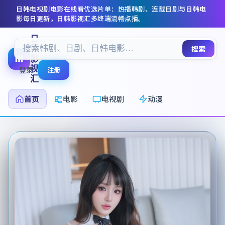
日韩电视剧电影在线看
优选片单：热播韩剧、连载日剧与日韩电
影每日更新，
日韩影视汇
多终端流畅点播。
日
韩
搜索
影
视
登录
注册
汇
首页
电影
电视剧
动漫