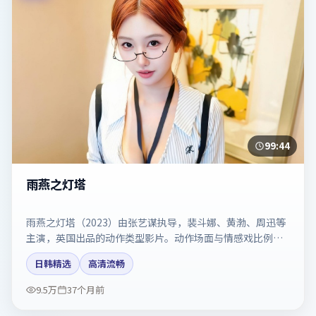
99:44
雨燕之灯塔
雨燕之灯塔（2023）由张艺谋执导，裴斗娜、黄渤、周迅等
主演，英国出品的动作类型影片。动作场面与情感戏比例拿
捏得当。剧情简介与主创信息可供检索参考，上映日期以片
日韩精选
高清流畅
方资料为准。
9.5万
37个月前